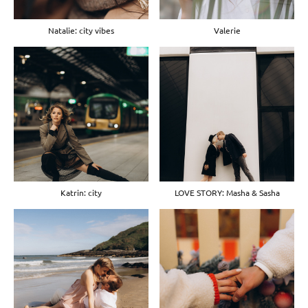
Natalie: city vibes
Valerie
Katrin: city
LOVE STORY: Masha & Sasha